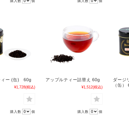
購入数
個
購入数
個
ー (缶) 60g
アップルティー詰替え 60g
ダージ
（缶） 6
¥1,728
(税込)
¥1,512
(税込)
購入数
個
購入数
個