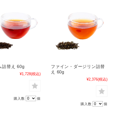
詰替え 60g
ファイン・ダージリン詰替
え 60g
¥1,728
(税込)
¥2,376
(税込)
購入数
個
購入数
個