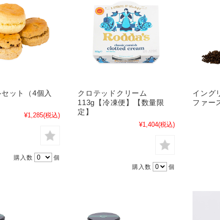
セット（4個入
クロテッドクリーム
イング
113g【冷凍便】【数量限
ファース
定】
¥1,285
(税込)
¥1,404
(税込)
購入数
個
購入数
個