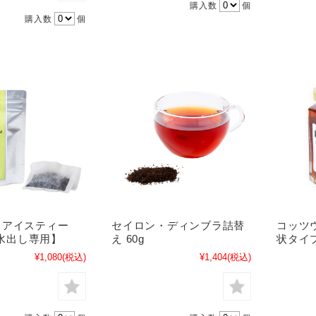
購入数
個
購入数
個
トアイスティー
セイロン・ディンブラ詰替
コッツ
【水出し専用】
え 60g
状タイプ
¥1,080
(税込)
¥1,404
(税込)