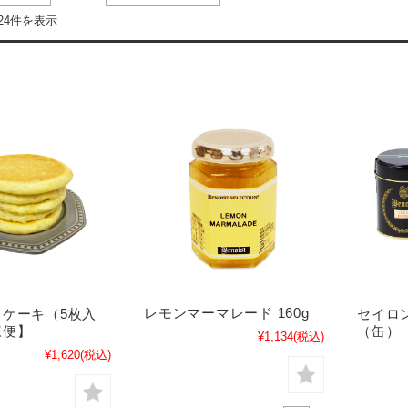
24件を表示
レモンマーマレード 160g
ケーキ（5枚入
セイロ
凍便】
（缶） 
¥1,134
(税込)
¥1,620
(税込)