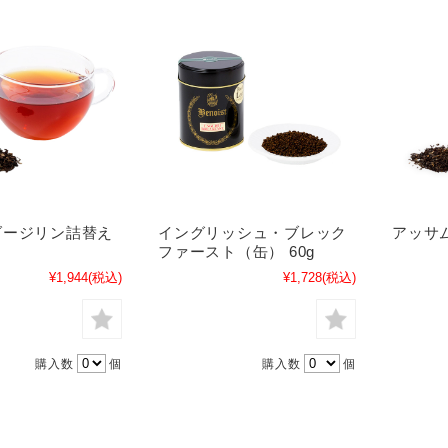
ダージリン詰替え
イングリッシュ・ブレック
アッサム
ファースト（缶） 60g
¥1,944
(税込)
¥1,728
(税込)
購入数
個
購入数
個