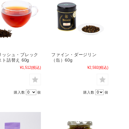
リッシュ・ブレック
ファイン・ダージリン
ト詰替え 60g
（缶）60g
¥1,512
(税込)
¥2,592
(税込)
購入数
個
購入数
個