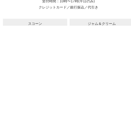
受付時間：10時〜17時(平日のみ)
クレジットカード／銀行振込／代引き
スコーン
ジャム＆クリーム
紅茶
ギフト&セット
催事情報
ご利用ガイド
よくある質問
個人情報保護方針
会社概要・特定商取引法
サイトマップ
採用情報
取扱店舗一覧
法人のお客様へ
メルマガ
youtube