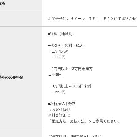
資格
お問合せによりメール、ＴＥＬ、ＦＡＸにて連絡させ
■送料（地域別）
■代引き手数料（税込）
・1万円未満
→330円
・1万円以上～3万円未満万
→440円
以外の必要料金
・3万円以上～10万円未満
→660円
■銀行振込手数料
→お客様負担
※料金詳細は
「配送方法・支払方法」をご参照ください。
ご注文後7日以内にお支払下さい。