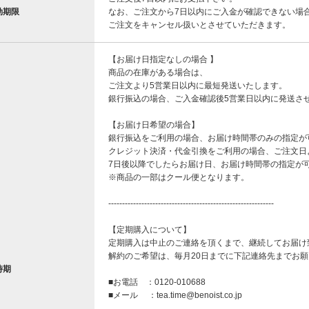
効期限
なお、ご注文から7日以内にご入金が確認できない場
ご注文をキャンセル扱いとさせていただきます。
【お届け日指定なしの場合 】
商品の在庫がある場合は、
ご注文より5営業日以内に最短発送いたします。
銀行振込の場合、ご入金確認後5営業日以内に発送さ
【お届け日希望の場合】
銀行振込をご利用の場合、お届け時間帯のみの指定が
クレジット決済・代金引換をご利用の場合、ご注文日
7日後以降でしたらお届け日、お届け時間帯の指定が
※商品の一部はクール便となります。
------------------------------------------------------------
【定期購入について】
定期購入は中止のご連絡を頂くまで、継続してお届け
解約のご希望は、毎月20日までに下記連絡先までお
時期
■お電話 ：0120-010688
■メール ：tea.time@benoist.co.jp