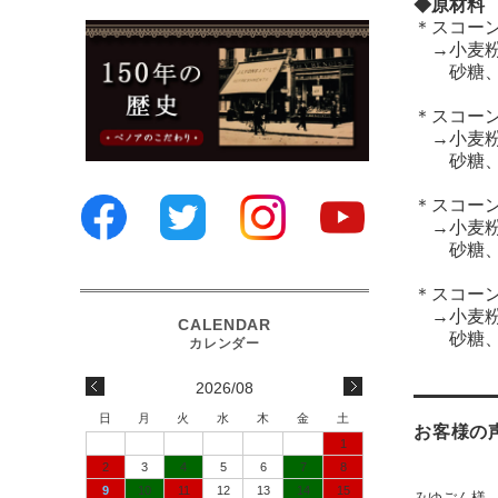
◆原材料
＊スコー
→小麦粉
砂糖、
＊スコー
→小麦粉
砂糖、紅
＊スコー
→小麦粉
砂糖、く
＊スコー
→小麦粉
砂糖、レ
2026/08
日
月
火
水
木
金
土
お客様の
1
2
3
4
5
6
7
8
9
10
11
12
13
14
15
みゆごん様