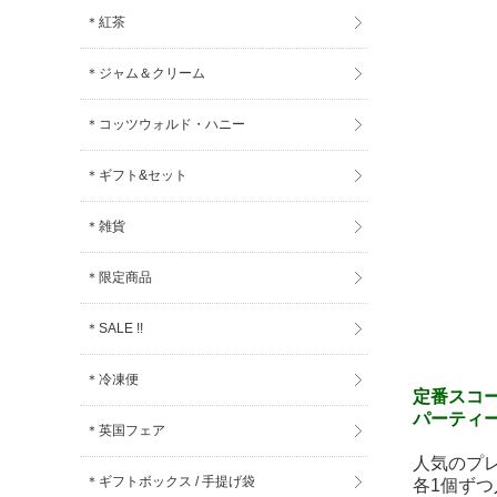
＊紅茶
＊ジャム＆クリーム
＊コッツウォルド・ハニー
＊ギフト&セット
＊雑貨
＊限定商品
＊SALE !!
＊冷凍便
定番スコ
パーティ
＊英国フェア
人気のプ
＊ギフトボックス / 手提げ袋
各1個ず