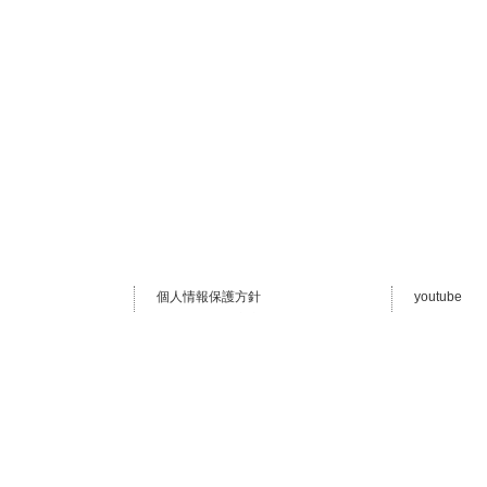
個人情報保護方針
youtube
ム
会社概要・特定商取引法
・スコーン
サイトマップ
・紅茶のい
採用情報
・ウェルシ
取扱店舗一覧
・ショート
法人のお客様へ
・スコーン
メルマガ