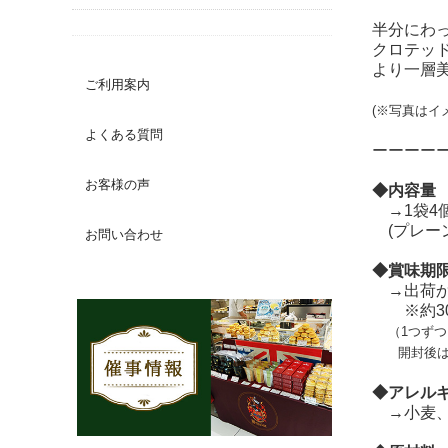
半分にわ
クロテッ
より一層
ご利用案内
(※写真はイ
よくある質問
ーーーー
お客様の声
◆内容量
→1袋4
(プレー
お問い合わせ
◆賞味期
→出荷か
※約30
（1つず
開封後は、
◆アレル
→小麦、