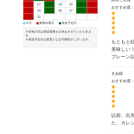
16
17
18
19
20
21
22
おすすめ度
23
24
25
26
27
28
29
30
31
■
■
■
今日
業務休業日
発送予定日
※赤色の日は発送業務をお休みさせていただきま
す。
※発送予定日は変更となる可能性がございます。
もともと
美味しい
プレーン
きぬ様
おすすめ度
以前、出
た。カレ