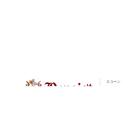
スコーン
ジャム＆クリー
紅茶
ギフト&セット
催事情報
TEL.0120-010688
ご利用ガイド
受付時間：10時〜17時（平日のみ）
よくある質問
クレジットカード／銀行振込／代引き