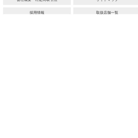
採用情報
取扱店舗一覧
法人のお客様へ
メルマガ
youtube
スコーンの召し上がり方
紅茶のいれ方
ウェルシュケーキの作り方
ショートブレッドの作り方
スコーンの作り方
お問い合わせ