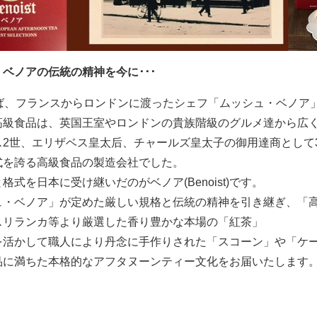
ベノアの伝統の精神を今に･･･
半ば、フランスからロンドンに渡ったシェフ「ムッシュ・ベノア
高級食品は、英国王室やロンドンの貴族階級のグルメ達から広
ス2世、エリザベス皇太后、チャールズ皇太子の御用達商として
式を誇る高級食品の製造会社でした。
格式を日本に受け継いだのがベノア(Benoist)です。
ュ・ベノア」が定めた厳しい規格と伝統の精神を引き継ぎ、「
スリランカ等より厳選した香り豊かな本場の「紅茶」
を活かして職人により丹念に手作りされた「スコーン」や「ケ
品に満ちた本格的なアフタヌーンティー文化をお届いたします