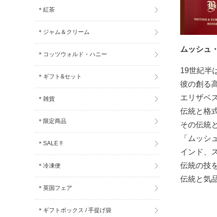
＊紅茶
＊ジャム＆クリーム
ムッシュ・
＊コッツウォルド・ハニー
19世紀
＊ギフト&セット
彼の創る
エリザベ
＊雑貨
伝統と格
＊限定商品
その伝統と
「ムッシ
＊SALE !!
インド、
伝統の技
＊冷凍便
伝統と気
＊英国フェア
＊ギフトボックス / 手提げ袋