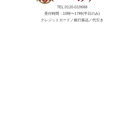
TEL.0120-010688
受付時間：10時〜17時(平日のみ)
クレジットカード／銀行振込／代引き
スコーン
ジャム＆クリーム
紅茶
ギフト&セット
催事情報
ご利用ガイド
よくある質問
個人情報保護方針
会社概要・特定商取引法
サイトマップ
採用情報
取扱店舗一覧
法人のお客様へ
メルマガ
youtube