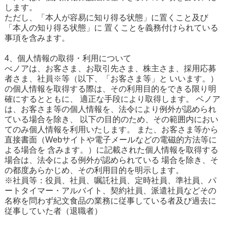
します。
ただし、「本人が容易に知り得る状態」に置くこと及び
「本人の知り得る状態」に 置くことを義務付けられている
事項を含みます。
4、個人情報の取得・利用について
べノアは、お客さま、お取引先さま、株主さま、採用応募
者さま、社員※等（以下、「お客さま等」と いいます。）
の個人情報を取得する際は、その利用目的をできる限り明
確にするとともに、 適正な手段により取得します。 ベノア
は、お客さま等の個人情報を、法令により例外が認められ
ている場合を除き、 以下の目的のため、その範囲内におい
てのみ個人情報を利用いたします。 また、お客さま等から
直接書面（Webサイトや電子メールなどの電磁的方法等に
よる場合を 含みます。）に記載された個人情報を取得する
場合は、法令による例外が認められている 場合を除き、そ
の都度あらかじめ、その利用目的を明示します。
※社員等：役員、社員、嘱託社員、定時社員、準社員、パ
ートタイマー・アルバイト、契約社員、派遣社員などその
名称を問わず紀文食品の業務に従事している者及び過去に
従事していた者（退職者）