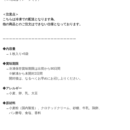
＜注意点＞
こちらは冷凍での配送となります為、
他の商品とのご注文はできない仕様となっております。
ーーーーーーーーーーーーーーーーーーーーーーー
◆内容量
→１枚入り×5袋
◆賞味期限
→冷凍保存賞味期限は出荷から90日間
※解凍から未開封2日間
開封後は、なるべくお早めにお召し上りください。
◆アレルギー
→小麦、卵、乳、大豆
◆原材料
→小麦粉（国内製造）、クロテッドクリーム、砂糖、牛乳、鶏卵、
パン酵母、食塩、香料