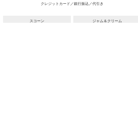
クレジットカード／銀行振込／代引き
スコーン
ジャム＆クリーム
紅茶
ギフト&セット
催事情報
ご利用ガイド
よくある質問
個人情報保護方針
会社概要・特定商取引法
サイトマップ
採用情報
取扱店舗一覧
法人のお客様へ
メルマガ
youtube
スコーンの召し上がり方
紅茶のいれ方