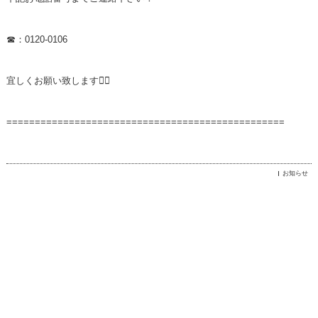
☎：0120-0106
宜しくお願い致します🙇‍♀️
=================================================
お知らせ