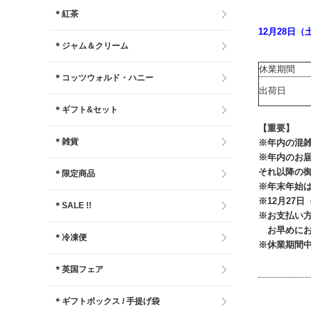
＊紅茶
12月28日
＊ジャム＆クリーム
休業期間
＊コッツウォルド・ハニー
出荷日
＊ギフト&セット
【重要】
＊雑貨
※年内の混
※年内のお届
それ以降の
＊限定商品
※年末年始
※12月27
＊SALE !!
※お支払い
お早めにお
＊冷凍便
※休業期間中
＊英国フェア
＊ギフトボックス / 手提げ袋