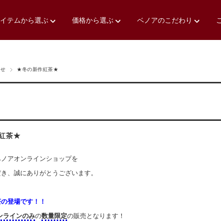
アイテムから選ぶ
価格から選ぶ
ベノアのこだわり
らせ
★冬の新作紅茶★
紅茶★
ベノアオンラインショップを
だき、誠にありがとうございます。
茶の登場です！！
ンラインのみ
の
数量限定
の販売となります！