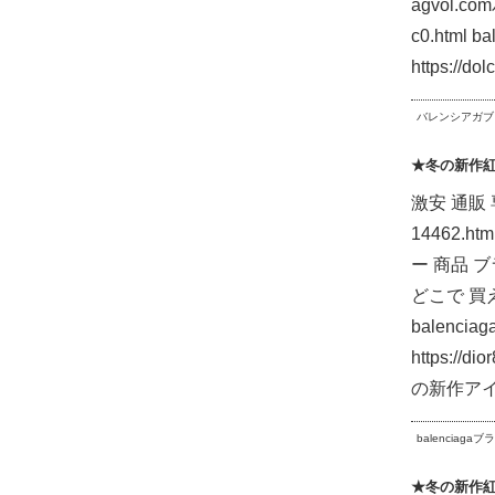
agvol.c
c0.html 
https://
バレンシアガブ
★冬の新作
激安 通販 専
14462.
ー 商品 ブラ
どこで 買える
balen
https:
の新作アイ
balenciaga
★冬の新作