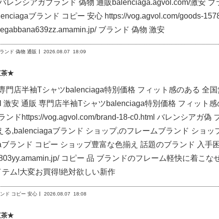
omバレンシアガブランド 偽物 通販balenciaga.agvol.com/激安 ブランド 
balenciagaブランド コピー 安心 https://vog.agvol.com/goods-
dolcegabbana639zz.amamin.jp/ ブランド 偽物 激安
ランド 偽物 通販
2026.08.07
18:09
紅茶★
門店半袖Tシャツbalenciaga特別価格 フィット感のある 全国無料品質保証 h
html 激安 通販 専門店半袖Tシャツbalenciaga特別価格 フィット
ンドhttps://vog.agvol.com/brand-18-c0.html バレ
,balenciagaブランド ショップ,のフレームブランド ショップ!格安*出品
ciagaブランド コピー ショップ豊富な色揃え 話題のブランド 入
//dior803yy.amamin.jp/ コピー 品 ブランドのフレーム軽快に
テム!大変お買得!絶対欲しい新作
ブランド コピー 安心
2026.08.07
18:08
紅茶★