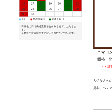
16
17
18
19
20
21
22
23
24
25
26
27
28
29
30
31
■
■
■
今日
業務休業日
発送予定日
※赤色の日は発送業務をお休みさせていただきま
す。
※発送予定日は変更となる可能性がございます。
＊マロン
価格：9
＜＜詳
大切な方へ
是非、ベノ