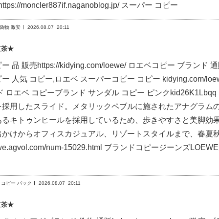
tps://moncler887if.naganoblog.jp/ スーパー コピー
 偽物 激安
2026.08.07
20:11
紅茶★
ピー 品 販売https://kidying.com/loewe/ ロエベコピー
 人気 コピー,ロエベ スーパーコピー コピー kidying.com/loew
ロエベ コピーブランド サンダル コピー ピンクkid26K1Lbqq http://h
を採用したスライド。メタリックペブルに施されたアナグラム
あるキトゥンヒールを採用しているため、歩きやすさと美脚効
出かけからオフィスカジュアル、リゾートスタイルまで、春夏
//loewe.agvol.com/num-15029.html ブランドコピー
 コピー バック
2026.08.07
20:11
紅茶★