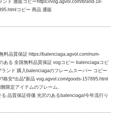
通販コピーhttps://vog.agvol.com/brand-18-
157895.htmlコピー 商品 通販
ttps://balenciaga.agvol.com/num-
感のある 全国無料品質保証 vogコピー balenciagaコピ
ンシアガ偽 ブランド 購入balenciagaのフレームスーパー コピー
*新品 vog.agvol.com/goods-157895.html
手困難限定アイテムのフレーム.
着こなせる 品質保証得価 光沢のあるbalenciaga!今年流行り