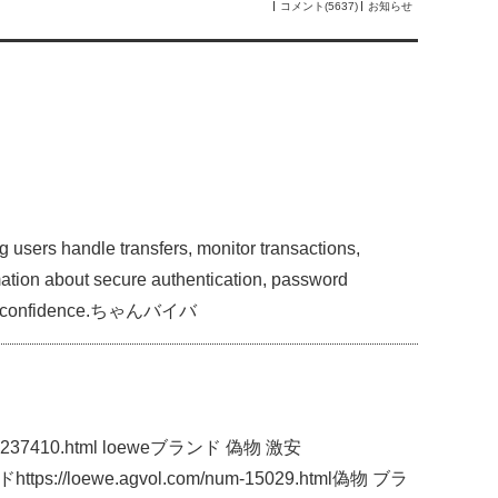
コメント(5637)
お知らせ
 users handle transfers, monitor transactions,
rmation about secure authentication, password
t with confidence.ちゃんバイバ
-237410.html loeweブランド 偽物 激安
tps://loewe.agvol.com/num-15029.html偽物 ブラ