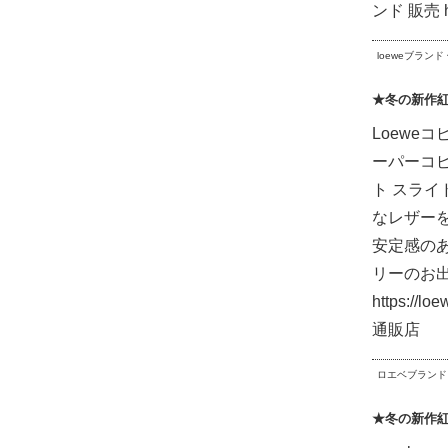
ンド 販売 ht
loeweブランド
★冬の新作
Loeweコ
ーパーコピー
ト スライド 
なレザー
安定感の
リーのお
https:
通販店
ロエベブランド
★冬の新作