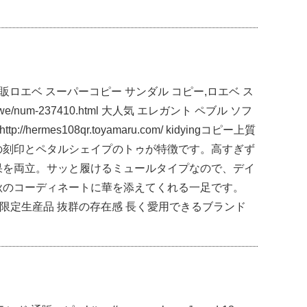
 ブランド 通販ロエベ スーパーコピー サンダル コピー,ロエベ ス
e/num-237410.html 大人気 エレガント ペブル ソフ
ermes108qr.toyamaru.com/ kidyingコピー上質
の刻印とペタルシェイプのトゥが特徴です。高すぎず
果を両立。サッと履けるミュールタイプなので、デイ
秋のコーディネートに華を添えてくれる一足です。
ジーンズLOEWE限定生産品 抜群の存在感 長く愛用できるブランド