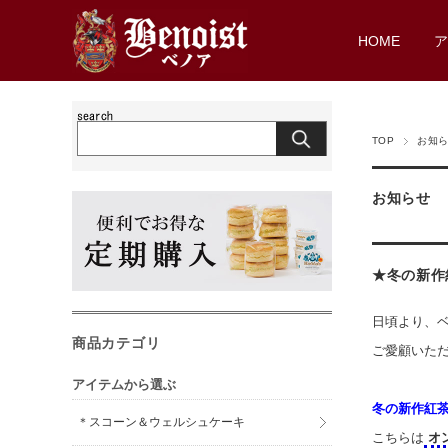
HOME
TOP
お知
お知らせ
★冬の新作
日頃より、
商品カテゴリ
ご愛顧いた
アイテムから選ぶ
冬の新作紅
＊スコーン＆ウェルシュケーキ
こちらは
オ