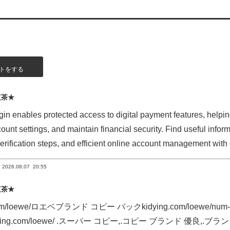
トをする
紅茶★
in enables protected access to digital payment features, helping
ount settings, and maintain financial security. Find useful info
 verification steps, and efficient online account managemen
2026.08.07
20:55
紅茶★
.com/loewe/ロエベブランド コピー バックkidying.com/loewe/num
kidying.com/loewe/ .スーパー コピー,.コピー ブランド 優良,.ブランドht