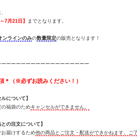
は、
日～7月21日】
までとなります。
オンラインのみ
の
数量限定
の販売となります！
ーーーーーーーーーーーーーーーーーーー
項＊（※必ずお読みください！）
セルについて】
定の福袋のため
キャンセルができません。
品との注文について】
でお届けするため
他の商品とご注文・配送ができかねます。ご