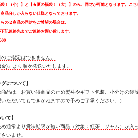
福袋！（小）】と【★夏の福袋！（大）】のみ、同封が可能となります。こち
１商品分しか入らない仕様となっております。
ちらの２商品の同封をご希望の場合は、
が下記連絡先までご連絡お願い致します。
688
日のご指定はできません。
日(金)』より順次発送いたします。
ングについて】
の商品は、お買い得商品のため熨斗やギフト包装、小分けの袋
望いただいてもできかねますので予めご了承ください。）
ついて】
ため通常より
賞味期限が短い商品（対象：紅茶、ジャム）が入
ださいませ。