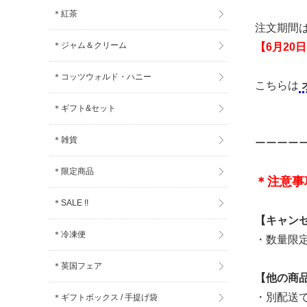
＊紅茶
注文期間
＊ジャム＆クリーム
【6月20
＊コッツウォルド・ハニー
こちらは
＊ギフト&セット
＊雑貨
ーーーー
＊限定商品
＊注意事
＊SALE !!
【キャン
＊冷凍便
・数量限
＊英国フェア
【他の商
・別配送
＊ギフトボックス / 手提げ袋