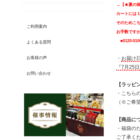
→【★夏の
カートには
そのためこ
ご利用案内
お手数です
■0120-010
よくある質問
お客様の声
・
お届け
『7月25
お問い合わせ
【ラッピ
・こちら
（※ご希
【商品に
・福袋の
ご了承く