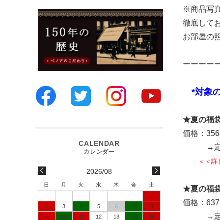
※商品写
徹底して
お部屋の
ーーーー
*対象の
★夏の福
価格：35
→定価よ
＜＜詳
2026/08
日
月
火
水
木
金
土
★夏の福
1
価格：63
2
3
4
5
6
7
8
→定価か
9
10
11
12
13
14
15