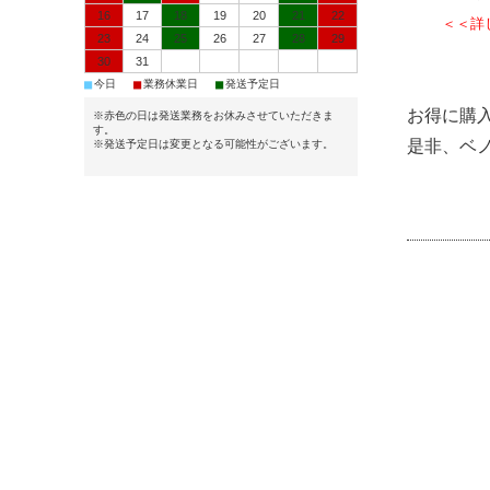
16
17
18
19
20
21
22
＜＜詳
23
24
25
26
27
28
29
30
31
■
■
■
今日
業務休業日
発送予定日
お得に購
※赤色の日は発送業務をお休みさせていただきま
す。
是非、ベ
※発送予定日は変更となる可能性がございます。