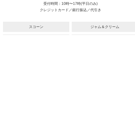
受付時間：10時〜17時(平日のみ)
クレジットカード／銀行振込／代引き
スコーン
ジャム＆クリーム
紅茶
ギフト&セット
催事情報
ご利用ガイド
よくある質問
個人情報保護方針
会社概要・特定商取引法
サイトマップ
採用情報
取扱店舗一覧
法人のお客様へ
メルマガ
youtube