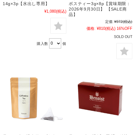
14g×3p【水出し専用】
ボスティー3g×8p【賞味期限：
2026年9月30日】 【SALE商
¥1,080
(税込)
品】
定価:
¥972
(税込)
価格:
¥810
(税込)
16%OFF
SOLD OUT
購入数
個