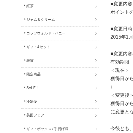
■変更内容
＊紅茶
ポイント
＊ジャム＆クリーム
■変更日時
＊コッツウォルド・ハニー
2015年
＊ギフト&セット
■変更内
＊雑貨
有効期限
＜現在＞
＊限定商品
獲得日から
↓
＊SALE !!
＜変更後
＊冷凍便
獲得日から
に変更と
＊英国フェア
今後とも
＊ギフトボックス / 手提げ袋