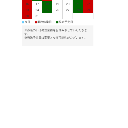
16
17
18
19
20
21
22
23
24
25
26
27
28
29
30
31
■
■
■
今日
業務休業日
発送予定日
※赤色の日は発送業務をお休みさせていただきま
す。
※発送予定日は変更となる可能性がございます。