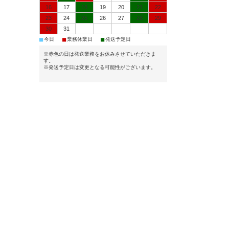
16
17
18
19
20
21
22
23
24
25
26
27
28
29
30
31
■
■
■
今日
業務休業日
発送予定日
※赤色の日は発送業務をお休みさせていただきま
す。
※発送予定日は変更となる可能性がございます。