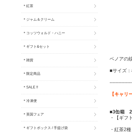
＊紅茶
＊ジャム＆クリーム
＊コッツウォルド・ハニー
＊ギフト&セット
ベノアの
＊雑貨
■サイズ：横
＊限定商品
---------------
＊SALE !!
【キャリ
＊冷凍便
■3缶箱 
＊英国フェア
・【ギフ
＊ギフトボックス / 手提げ袋
・紅茶2