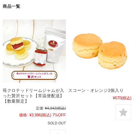
商品一覧
苺クロテッドリームジャムが入
スコーン・オレンジ2個入り
った贅沢セット【常温便配送】
¥670
(税込)
【数量限定】
定価:
¥4,342
(税込)
価格:
¥3,996
(税込)
7%OFF
SOLD OUT