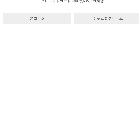
クレジットカード／銀行振込／代引き
スコーン
ジャム＆クリーム
紅茶
ギフト&セット
催事情報
ご利用ガイド
よくある質問
個人情報保護方針
会社概要・特定商取引法
サイトマップ
採用情報
取扱店舗一覧
法人のお客様へ
メルマガ
youtube
スコーンの召し上がり方
紅茶のいれ方