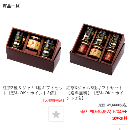
商品一覧
紅茶2種＆ジャム1種ギフトセッ
紅茶&ジャム6種ギフトセット
ト【熨斗OK＊ポイント3倍】
【送料無料】【熨斗OK＊ポイ
ント3倍】
¥5,400
(税込)
定価:
¥9,666
(税込)
価格:
¥8,640
(税込)
10%OFF
送料無料