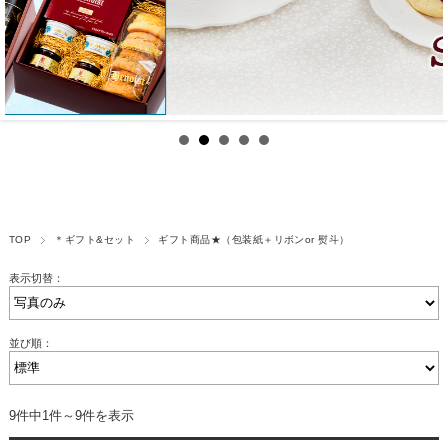
TOP
＊ギフト&セット
ギフト商品★（包装紙＋リボンor 熨斗）
表示切替：
並び順：
9件中1件～9件を表示