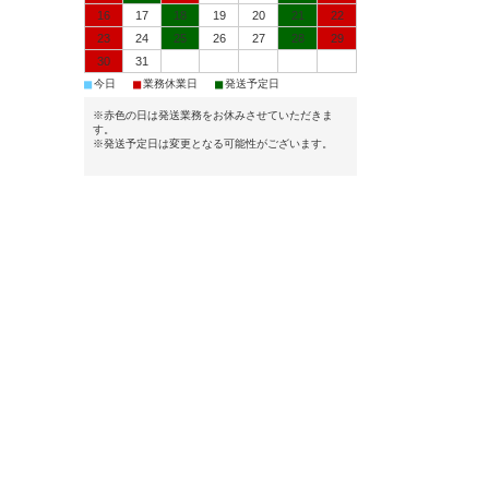
16
17
18
19
20
21
22
23
24
25
26
27
28
29
30
31
■
■
■
今日
業務休業日
発送予定日
※赤色の日は発送業務をお休みさせていただきま
す。
※発送予定日は変更となる可能性がございます。