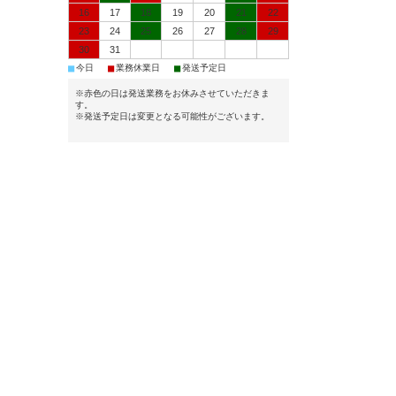
16
17
18
19
20
21
22
23
24
25
26
27
28
29
30
31
■
■
■
今日
業務休業日
発送予定日
※赤色の日は発送業務をお休みさせていただきま
す。
※発送予定日は変更となる可能性がございます。